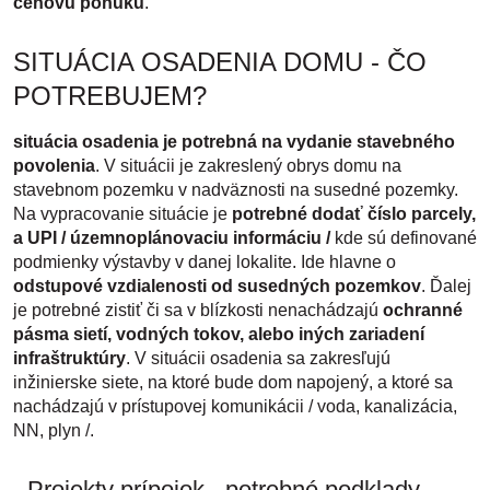
cenovú ponuku
.
SITUÁCIA OSADENIA DOMU - ČO
POTREBUJEM?
situácia osadenia je potrebná na vydanie stavebného
povolenia
. V situácii je zakreslený obrys domu na
stavebnom pozemku v nadväznosti na susedné pozemky.
Na vypracovanie situácie je
potrebné dodať číslo parcely,
a UPI / územnoplánovaciu informáciu /
kde sú definované
podmienky výstavby v danej lokalite. Ide hlavne o
odstupové vzdialenosti od susedných pozemkov
. Ďalej
je potrebné zistiť či sa v blízkosti nenachádzajú
ochranné
pásma sietí, vodných tokov, alebo iných zariadení
infraštruktúry
. V situácii osadenia sa zakresľujú
inžinierske siete, na ktoré bude dom napojený, a ktoré sa
nachádzajú v prístupovej komunikácii / voda, kanalizácia,
NN, plyn /.
- Projekty prípojok - potrebné podklady