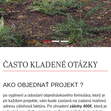
ČASTO KLADENÉ OTÁZKY
AKO OBJEDNAŤ PROJEKT ?
po vyplnení a odoslaní objednávkového formulára, ktorý je
pri každom projekte, vám bude zaslaná na zadanú mailovú
adresu zálohová faktúra. Po uhradení
zálohy 400€
, ktorá je